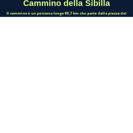
Cammino della Sibilla
Il cammino è un percorso lungo 88,7 km che parte dalla piazza del
centro d’Italia (piazza San Rufo) di Rieti e termina a Tivoli (RM),
precisamente nella piazzetta adiacente i templi di Vesta e della
Sibilla da cui prende anche il nome. Lungo il percorso si
incontrano borghi dalla bellezza senza tempo, un meraviglioso
lago, un parco regionale e una bellissima riserva. Storia, cultura,
arte, cucina e natura sono i compagni fedeli del viaggio di chi
decide di percorrere il Cammino della Sibilla.
Mappa