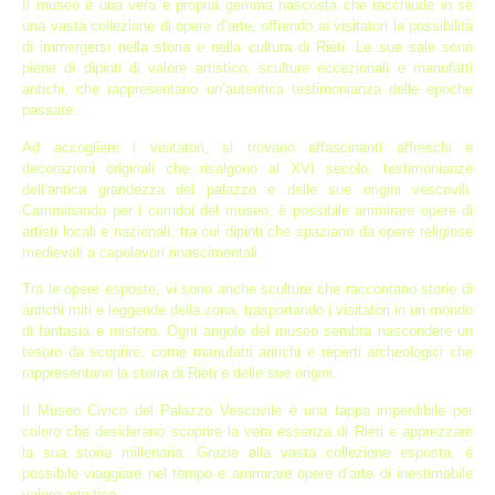
Il museo è una vera e propria gemma nascosta che racchiude in sé
una vasta collezione di opere d’arte, offrendo ai visitatori la possibilità
di immergersi nella storia e nella cultura di Rieti. Le sue sale sono
piene di dipinti di valore artistico, sculture eccezionali e manufatti
antichi, che rappresentano un’autentica testimonianza delle epoche
passate.
Ad accogliere i visitatori, si trovano affascinanti affreschi e
decorazioni originali che risalgono al XVI secolo, testimonianze
dell’antica grandezza del palazzo e delle sue origini vescovili.
Camminando per i corridoi del museo, è possibile ammirare opere di
artisti locali e nazionali, tra cui dipinti che spaziano da opere religiose
medievali a capolavori rinascimentali.
Tra le opere esposte, vi sono anche sculture che raccontano storie di
antichi miti e leggende della zona, trasportando i visitatori in un mondo
di fantasia e mistero. Ogni angolo del museo sembra nascondere un
tesoro da scoprire, come manufatti antichi e reperti archeologici che
rappresentano la storia di Rieti e delle sue origini.
Il Museo Civico del Palazzo Vescovile è una tappa imperdibile per
coloro che desiderano scoprire la vera essenza di Rieti e apprezzare
la sua storia millenaria. Grazie alla vasta collezione esposta, è
possibile viaggiare nel tempo e ammirare opere d’arte di inestimabile
valore artistico.