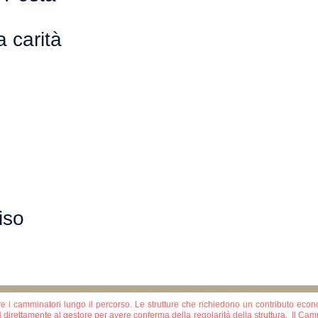
 carità
iso
e i camminatori lungo il percorso. Le strutture che richiedono un contributo ec
IN direttamente al gestore per avere conferma della regolarità della struttura. Il Cam