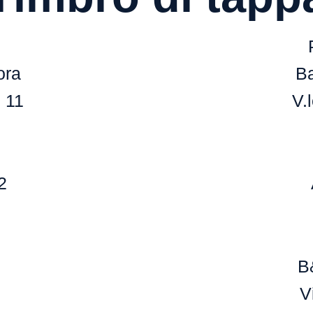
ora
Ba
 11
V.
2
B
V