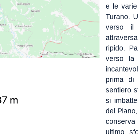
e le varie
Turano. U
verso il
attraversa
ripido. P
verso la 
incantevo
prima di
sentiero s
si imbatt
del Piano
conserva 
ultimo sf