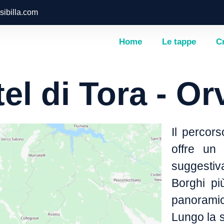
ibilla.com
Home
Le tappe
C
el di Tora - Or
Il percor
offre un 
suggestiva
Borghi più
panoramic
Lungo la sa