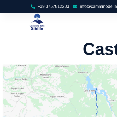
+39 3757812233
info@camminodellas
Cast