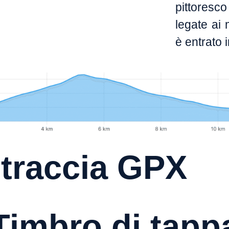
pittoresco
legate ai
è entrato 
 traccia
GPX
Timbro di tapp