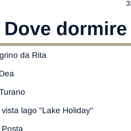
3
Dove dormire
egrino da Rita
 Dea
 Turano
 vista lago "Lake Holiday"
a Posta